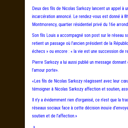
Deux des fils de Nicolas Sarkozy lancent un appel à u
incarcération annoncé. Le rendez-vous est donné à 8h30,
Montmorency, quartier résidentiel privé du 16e arrond
Son fils Louis a accompagné son post sur le réseau so
retient un passage où l’ancien président de la Républ
échecs » ou encore : « la vie est une succession de re
Pierre Sarkozy a lui aussi publié un message donnant c
l’amour porte».
«Les fils de Nicolas Sarkozy réagissent avec leur cœu
témoigner à Nicolas Sarkozy affection et soutien, assu
Il n’y a évidemment rien d’organisé, ce n’est que la 
réseaux sociaux face à cette décision inouïe d’envoye
soutien et de l’affection.»
»