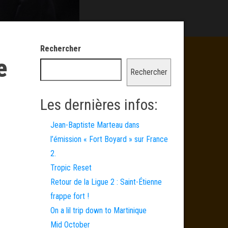
Rechercher
e
Rechercher
Les dernières infos:
Jean-Baptiste Marteau dans
l’émission « Fort Boyard » sur France
2.
Tropic Reset
Retour de la Ligue 2 : Saint-Étienne
frappe fort !
On a lil trip down to Martinique
Mid October