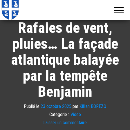
Echos de
Information
locale de
Martinique
Martinique
Rafales de vent,
pluies… La façade
atlantique balayée
par la tempête
Benjamin
Publié le
23 octobre 2025
par
Killian BOREZO
Catégorie :
Video
Laisser un commentaire