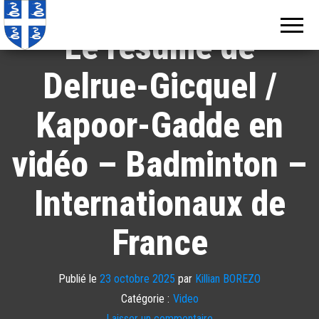
Echos de
Information
locale de
Martinique
Le résumé de
Martinique
Delrue-Gicquel /
Kapoor-Gadde en
vidéo – Badminton –
Internationaux de
France
Publié le
23 octobre 2025
par
Killian BOREZO
Catégorie :
Video
Laisser un commentaire