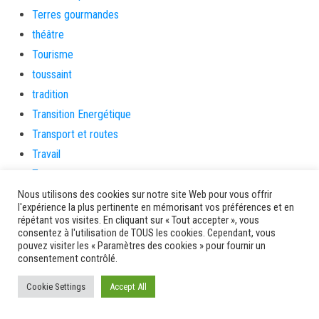
Terres gourmandes
théâtre
Tourisme
toussaint
tradition
Transition Energétique
Transport et routes
Travail
Travaux
Travaux THD
Nous utilisons des cookies sur notre site Web pour vous offrir
l'expérience la plus pertinente en mémorisant vos préférences et en
travaux utiles
répétant vos visites. En cliquant sur « Tout accepter », vous
consentez à l'utilisation de TOUS les cookies. Cependant, vous
TSUNAMI
pouvez visiter les « Paramètres des cookies » pour fournir un
TZCLD
consentement contrôlé.
uncategorized
Cookie Settings
Accept All
Venir en Martinique
Video