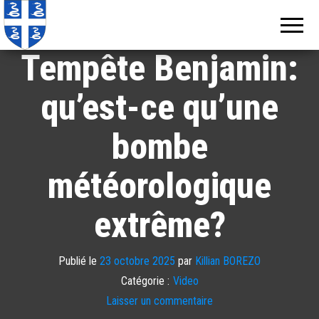
Echos de
Information
locale de
Martinique
Martinique
Tempête Benjamin:
qu’est-ce qu’une
bombe
météorologique
extrême?
Publié le
23 octobre 2025
par
Killian BOREZO
Catégorie :
Video
Laisser un commentaire