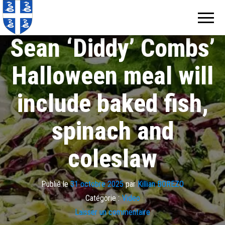
Echos de
Information
locale de
Martinique
Martinique
Sean ‘Diddy’ Combs’
Halloween meal will
include baked fish,
spinach and
coleslaw
Publié le
31 octobre 2025
par
Killian BOREZO
Catégorie :
Video
Laisser un commentaire