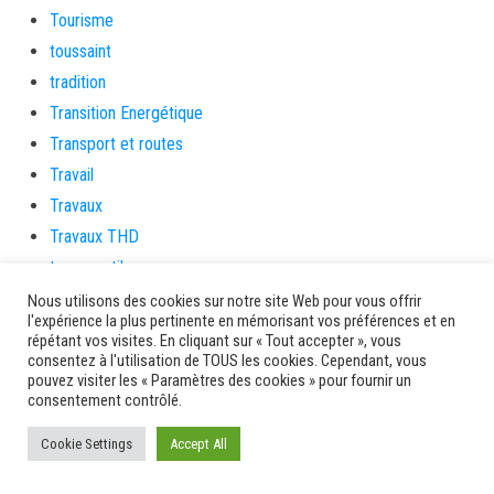
Tourisme
toussaint
tradition
Transition Energétique
Transport et routes
Travail
Travaux
Travaux THD
travaux utiles
TSUNAMI
Nous utilisons des cookies sur notre site Web pour vous offrir
l'expérience la plus pertinente en mémorisant vos préférences et en
TZCLD
répétant vos visites. En cliquant sur « Tout accepter », vous
uncategorized
consentez à l'utilisation de TOUS les cookies. Cependant, vous
pouvez visiter les « Paramètres des cookies » pour fournir un
Venir en Martinique
consentement contrôlé.
Video
Cookie Settings
Accept All
vidététladjéko
Vie Municipale