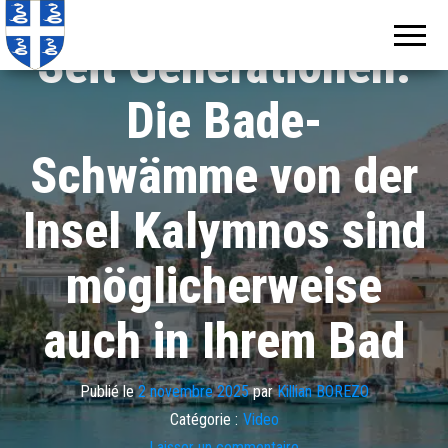
Echos de
Information
locale de
Martinique
Seit Generationen:
Martinique
Die Bade-
Schwämme von der
Insel Kalymnos sind
möglicherweise
auch in Ihrem Bad
Publié le
2 novembre 2025
par
Killian BOREZO
Catégorie :
Video
Laisser un commentaire