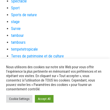
Spectacle
Sport
Sports de nature
stage
Survie
tambour
tambours
tempetetropicale
Terres de patrimoine et de culture
Terres gourmandes
Nous utilisons des cookies sur notre site Web pour vous offrir
théâtre
l'expérience la plus pertinente en mémorisant vos préférences et en
répétant vos visites. En cliquant sur « Tout accepter », vous
Tourisme
consentez à l'utilisation de TOUS les cookies. Cependant, vous
toussaint
pouvez visiter les « Paramètres des cookies » pour fournir un
consentement contrôlé.
tradition
Transition Energétique
Cookie Settings
Accept All
Transport et routes