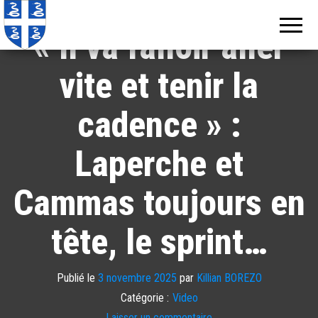
Echos de
Information
locale de
Martinique
« Il va falloir aller
Martinique
vite et tenir la
cadence » :
Laperche et
Cammas toujours en
tête, le sprint…
Publié le
3 novembre 2025
par
Killian BOREZO
Catégorie :
Video
Laisser un commentaire