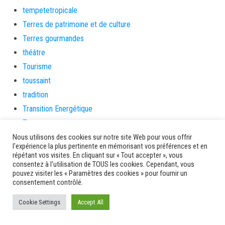
tempetetropicale
Terres de patrimoine et de culture
Terres gourmandes
théâtre
Tourisme
toussaint
tradition
Transition Energétique
Transport et routes
Travail
Nous utilisons des cookies sur notre site Web pour vous offrir
l'expérience la plus pertinente en mémorisant vos préférences et en
Travaux
répétant vos visites. En cliquant sur « Tout accepter », vous
consentez à l'utilisation de TOUS les cookies. Cependant, vous
Travaux THD
pouvez visiter les « Paramètres des cookies » pour fournir un
travaux utiles
consentement contrôlé.
TSUNAMI
Cookie Settings
Accept All
TZCLD
uncategorized