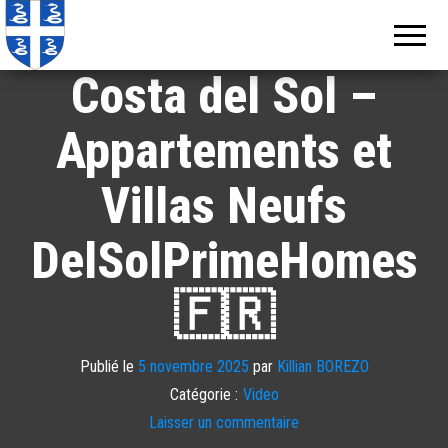
Echos de
Information
locale de
Martinique
Martinique
Costa del Sol –
Appartements et
Villas Neufs
DelSolPrimeHomes
🇫🇷
Publié le
5 novembre 2025
par
Killian BOREZO
Catégorie :
Video
Laisser un commentaire