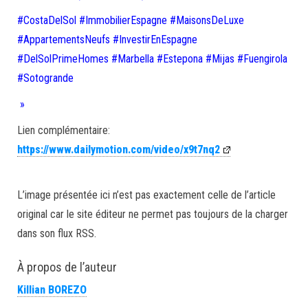
#CostaDelSol #ImmobilierEspagne #MaisonsDeLuxe
#AppartementsNeufs #InvestirEnEspagne
#DelSolPrimeHomes #Marbella #Estepona #Mijas #Fuengirola
#Sotogrande
»
Lien complémentaire:
https://www.dailymotion.com/video/x9t7nq2
L’image présentée ici n’est pas exactement celle de l’article
original car le site éditeur ne permet pas toujours de la charger
dans son flux RSS.
À propos de l’auteur
Killian BOREZO