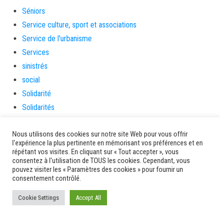
Séniors
Service culture, sport et associations
Service de l'urbanisme
Services
sinistrés
social
Solidarité
Solidarités
sondage
Nous utilisons des cookies sur notre site Web pour vous offrir
souris
l'expérience la plus pertinente en mémorisant vos préférences et en
soutien
répétant vos visites. En cliquant sur « Tout accepter », vous
consentez à l'utilisation de TOUS les cookies. Cependant, vous
soutienàlaparentalité
pouvez visiter les « Paramètres des cookies » pour fournir un
Spectacle
consentement contrôlé.
Sport
Cookie Settings
Accept All
Sports de nature
stage