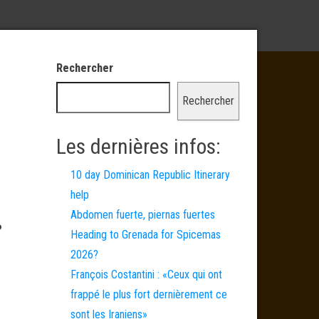
Rechercher
Rechercher
Les dernières infos:
10 day Dominican Republic Itinerary
help
…
Abdomen fuerte, piernas fuertes
Heading to Grenada for Spicemas
2026?
François Costantini : «Ceux qui ont
frappé le plus fort dernièrement ce
sont les Iraniens»