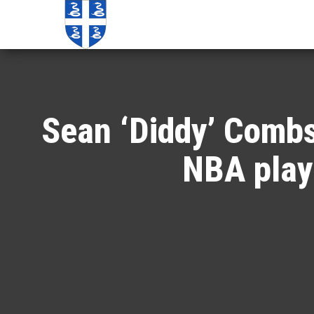
Echos de
Information
locale de
Martinique
Martinique
Sean ‘Diddy’ Combs
NBA playe