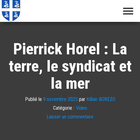
Echos de
Information
locale de
Martinique
Martinique
Pierrick Horel : La
terre, le syndicat et
la mer
Publié le
9 novembre 2025
par
Killian BOREZO
Catégorie :
Video
Laisser un commentaire