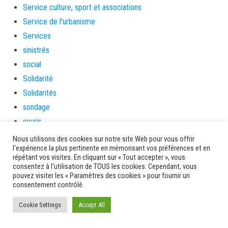
Service culture, sport et associations
Service de l'urbanisme
Services
sinistrés
social
Solidarité
Solidarités
sondage
souris
soutien
Nous utilisons des cookies sur notre site Web pour vous offrir
l'expérience la plus pertinente en mémorisant vos préférences et en
soutienàlaparentalité
répétant vos visites. En cliquant sur « Tout accepter », vous
Spectacle
consentez à l'utilisation de TOUS les cookies. Cependant, vous
pouvez visiter les « Paramètres des cookies » pour fournir un
Sport
consentement contrôlé.
Sports de nature
Cookie Settings
Accept All
stage
Survie