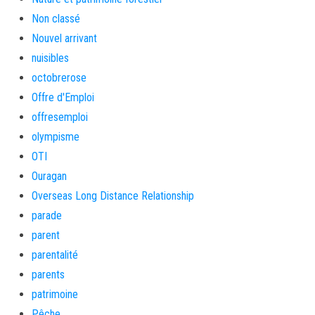
Non classé
Nouvel arrivant
nuisibles
octobrerose
Offre d'Emploi
offresemploi
olympisme
OTI
Ouragan
Overseas Long Distance Relationship
parade
parent
parentalité
parents
patrimoine
Pêche