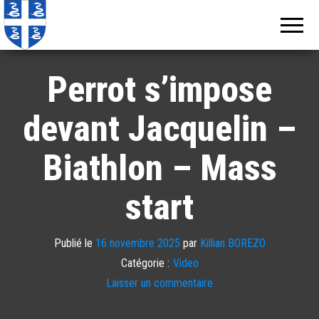
Echos de
Information
locale de
Martinique
Martinique
Perrot s’impose
devant Jacquelin –
Biathlon – Mass
start
Publié le
16 novembre 2025
par
Killian BOREZO
Catégorie :
Video
Laisser un commentaire