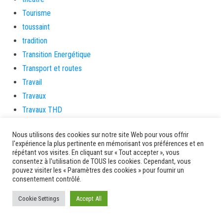
Tourisme
toussaint
tradition
Transition Energétique
Transport et routes
Travail
Travaux
Travaux THD
travaux utiles
Nous utilisons des cookies sur notre site Web pour vous offrir
TSUNAMI
l'expérience la plus pertinente en mémorisant vos préférences et en
TZCLD
répétant vos visites. En cliquant sur « Tout accepter », vous
consentez à l'utilisation de TOUS les cookies. Cependant, vous
uncategorized
pouvez visiter les « Paramètres des cookies » pour fournir un
Venir en Martinique
consentement contrôlé.
Video
Cookie Settings
Accept All
vidététladjéko
Vie Municipale