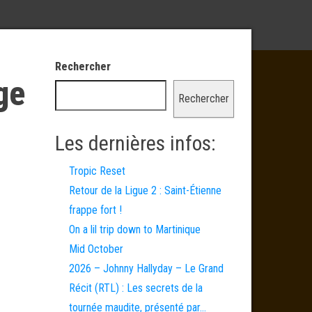
Rechercher
ge
Rechercher
Les dernières infos:
Tropic Reset
Retour de la Ligue 2 : Saint-Étienne
frappe fort !
On a lil trip down to Martinique
Mid October
2026 – Johnny Hallyday – Le Grand
Récit (RTL) : Les secrets de la
tournée maudite, présenté par…