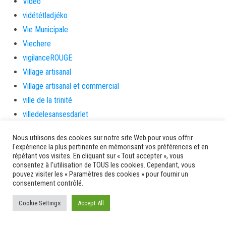
Video
vidététladjéko
Vie Municipale
Viechere
vigilanceROUGE
Village artisanal
Village artisanal et commercial
ville de la trinité
villedelesansesdarlet
voiles
Nous utilisons des cookies sur notre site Web pour vous offrir
voitures en papier
l'expérience la plus pertinente en mémorisant vos préférences et en
répétant vos visites. En cliquant sur « Tout accepter », vous
vote
consentez à l'utilisation de TOUS les cookies. Cependant, vous
Yolibébé
pouvez visiter les « Paramètres des cookies » pour fournir un
consentement contrôlé.
Ancien site AMM
Cookie Settings
Accept All