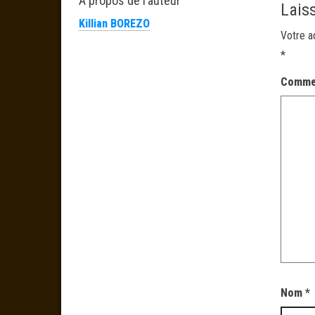
À propos de l’auteur
Lais
Killian BOREZO
Votre a
*
Comme
Nom
*