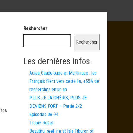
Rechercher
Rechercher
Les dernières infos:
Adieu Guadeloupe et Martinique : les
Français filent vers cette île, +55% de
recherches en un an
PLUS JE LA CHÉRIS, PLUS JE
DEVIENS FORT – Partie 2/2
dans
Episodes 38-74
Tropic Reset
Beautiful reef life at Isla Tiburon of