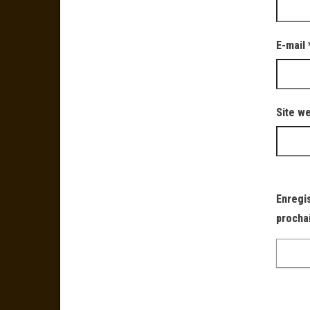
E-mail
Site w
Enregi
procha