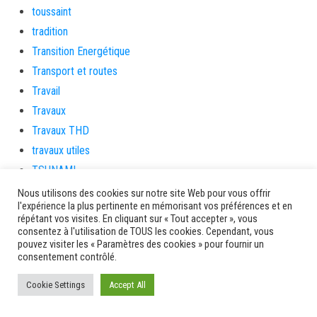
toussaint
tradition
Transition Energétique
Transport et routes
Travail
Travaux
Travaux THD
travaux utiles
TSUNAMI
TZCLD
Nous utilisons des cookies sur notre site Web pour vous offrir
l'expérience la plus pertinente en mémorisant vos préférences et en
uncategorized
répétant vos visites. En cliquant sur « Tout accepter », vous
Venir en Martinique
consentez à l'utilisation de TOUS les cookies. Cependant, vous
pouvez visiter les « Paramètres des cookies » pour fournir un
Video
consentement contrôlé.
vidététladjéko
Cookie Settings
Accept All
Vie Municipale
Viechere