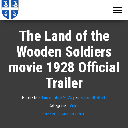
Echos de
Information
locale de
Martinique
Martinique
The Land of the
Wooden Soldiers
movie 1928 Official
Trailer
Publié le
28 novembre 2025
par
Killian BOREZO
Catégorie :
Video
Laisser un commentaire