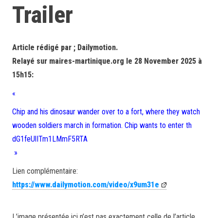
Trailer
Article rédigé par ; Dailymotion.
Relayé sur maires-martinique.org le 28 November 2025 à
15h15:
«
Chip and his dinosaur wander over to a fort, where they watch
wooden soldiers march in formation. Chip wants to enter th
dG1feUlITm1LMmF5RTA
»
Lien complémentaire:
https://www.dailymotion.com/video/x9um31e
L’image présentée ici n’est pas exactement celle de l’article