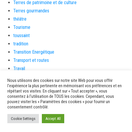
Terres de patrimoine et de culture
Terres gourmandes
théâtre
Tourisme
toussaint
tradition
Transition Energétique
Transport et routes
Travail
Travaux
Nous utilisons des cookies sur notre site Web pour vous offrir
Travaux THD
l'expérience la plus pertinente en mémorisant vos préférences et en
répétant vos visites. En cliquant sur « Tout accepter », vous
travaux utiles
consentez à l'utilisation de TOUS les cookies. Cependant, vous
TSUNAMI
pouvez visiter les « Paramètres des cookies » pour fournir un
consentement contrôlé.
TZCLD
uncategorized
Cookie Settings
Accept All
Venir en Martinique