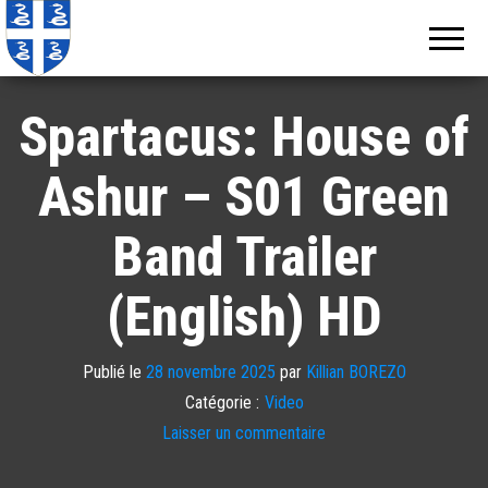
Echos de
Information
locale de
Martinique
Martinique
Spartacus: House of
Ashur – S01 Green
Band Trailer
(English) HD
Publié le
28 novembre 2025
par
Killian BOREZO
Catégorie :
Video
Laisser un commentaire