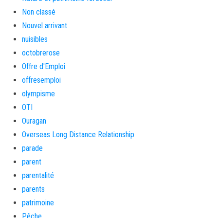
Non classé
Nouvel arrivant
nuisibles
octobrerose
Offre d'Emploi
offresemploi
olympisme
OTI
Ouragan
Overseas Long Distance Relationship
parade
parent
parentalité
parents
patrimoine
Pêche