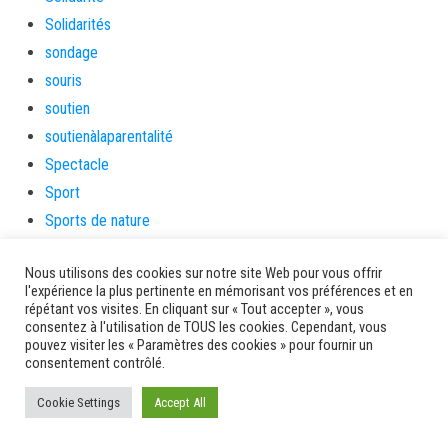
Solidarités
sondage
souris
soutien
soutienàlaparentalité
Spectacle
Sport
Sports de nature
stage
Nous utilisons des cookies sur notre site Web pour vous offrir
Survie
l'expérience la plus pertinente en mémorisant vos préférences et en
tambour
répétant vos visites. En cliquant sur « Tout accepter », vous
consentez à l'utilisation de TOUS les cookies. Cependant, vous
tambours
pouvez visiter les « Paramètres des cookies » pour fournir un
tempetetropicale
consentement contrôlé.
Terres de patrimoine et de culture
Cookie Settings
Accept All
Terres gourmandes
théâtre