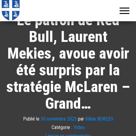
Echos de
Information
locale de
Martinique
Le patron de Red
Martinique
Bull, Laurent
Mekies, avoue avoir
été surpris par la
stratégie McLaren –
Grand…
Publié le
30 novembre 2025
par
Killian BOREZO
Catégorie :
Video
Laisser un commentaire