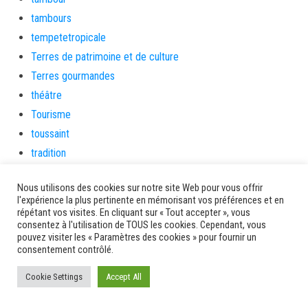
tambours
tempetetropicale
Terres de patrimoine et de culture
Terres gourmandes
théâtre
Tourisme
toussaint
tradition
Transition Energétique
Nous utilisons des cookies sur notre site Web pour vous offrir
Transport et routes
l'expérience la plus pertinente en mémorisant vos préférences et en
Travail
répétant vos visites. En cliquant sur « Tout accepter », vous
consentez à l'utilisation de TOUS les cookies. Cependant, vous
Travaux
pouvez visiter les « Paramètres des cookies » pour fournir un
Travaux THD
consentement contrôlé.
travaux utiles
Cookie Settings
Accept All
TSUNAMI
TZCLD