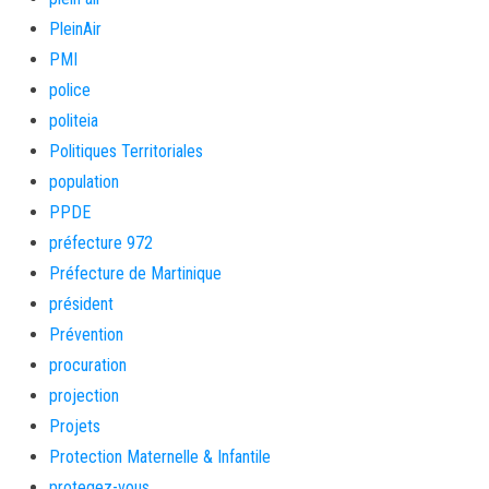
PleinAir
PMI
police
politeia
Politiques Territoriales
population
PPDE
préfecture 972
Préfecture de Martinique
président
Prévention
procuration
projection
Projets
Protection Maternelle & Infantile
protegez-vous