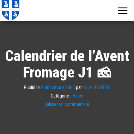
Echos de
Information
locale de
Martinique
Martinique
Calendrier de l’Avent
Fromage J1 🧀
Publié le
2 décembre 2025
par
Killian BOREZO
Catégorie :
Video
Laisser un commentaire