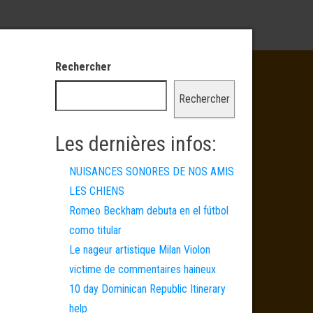
Rechercher
Rechercher
Les dernières infos:
NUISANCES SONORES DE NOS AMIS
LES CHIENS
Romeo Beckham debuta en el fútbol
como titular
Le nageur artistique Milan Violon
victime de commentaires haineux
10 day Dominican Republic Itinerary
help