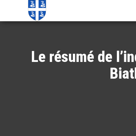
Echos de
Information
locale de
Martinique
Martinique
Le résumé de l’i
Biat