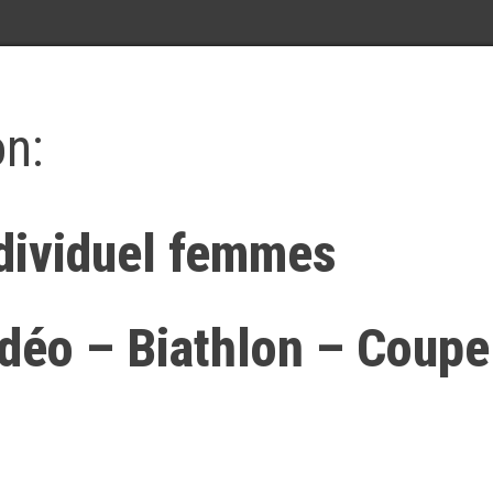
on:
ndividuel femmes
idéo – Biathlon – Coupe