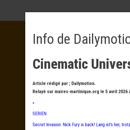
Info de Dailymoti
Cinematic Univer
Article rédigé par ; Dailymotion.
Relayé sur maires-martinique.org le 5 avril 2026 
«
SERIEN
Secret Invasion: Nick Fury is back! Lang ist’s her, tr