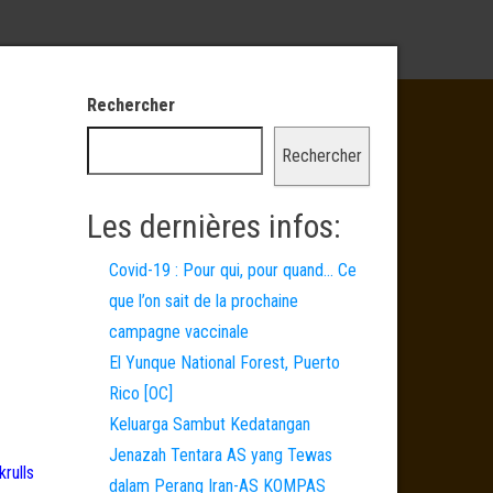
Rechercher
Rechercher
Les dernières infos:
Covid-19 : Pour qui, pour quand… Ce
que l’on sait de la prochaine
campagne vaccinale
El Yunque National Forest, Puerto
Rico [OC]
Keluarga Sambut Kedatangan
Jenazah Tentara AS yang Tewas
krulls
dalam Perang Iran-AS KOMPAS