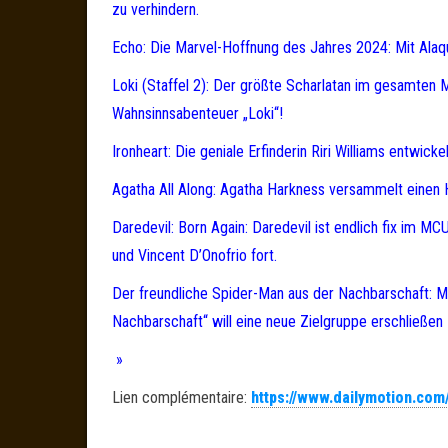
zu verhindern.
Echo: Die Marvel-Hoffnung des Jahres 2024: Mit Alaqu
Loki (Staffel 2): Der größte Scharlatan im gesamten
Wahnsinnsabenteuer „Loki“!
Ironheart: Die geniale Erfinderin Riri Williams entwic
Agatha All Along: Agatha Harkness versammelt einen H
Daredevil: Born Again: Daredevil ist endlich fix im MCU
und Vincent D’Onofrio fort.
Der freundliche Spider-Man aus der Nachbarschaft: M
Nachbarschaft“ will eine neue Zielgruppe erschließen 
»
Lien complémentaire:
https://www.dailymotion.co