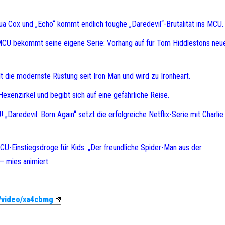
a Cox und „Echo“ kommt endlich toughe „Daredevil“-Brutalität ins MCU.
 MCU bekommt seine eigene Serie: Vorhang auf für Tom Hiddlestons neu
kelt die modernste Rüstung seit Iron Man und wird zu Ironheart.
exenzirkel und begibt sich auf eine gefährliche Reise.
! „Daredevil: Born Again“ setzt die erfolgreiche Netflix-Serie mit Charli
CU-Einstiegsdroge für Kids: „Der freundliche Spider-Man aus der
– mies animiert.
m/video/xa4cbmg