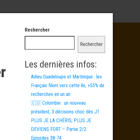
Rechercher
Rechercher
Les dernières infos:
r
Adieu Guadeloupe et Martinique : les
Français filent vers cette île, +55% de
recherches en un an
🇨🇴 Colombie : un nouveau
président, 3 décisions choc dès J1
PLUS JE LA CHÉRIS, PLUS JE
DEVIENS FORT – Partie 2/2
Episodes 38-74