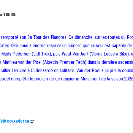
 à 18h03:
 a remporté son 3e Tour des Flandres. Ce dimanche, sur les routes du Ro
rates XRG nous a encore réservé un numéro que lui seul est capable de
: Mads Pedersen (Lidl-Trek), puis Wout Van Aert (Visma Lease a Bike), 
Mathieu van der Poel (Alpecin-Premier Tech) dans la dernière ascensi
allier l’arrivée à Oudenaarde en solitaire. Van der Poel a lui pris la deux
venepoel complète le podium de ce deuxième Monument de la saison 2026
/video/xa4crha