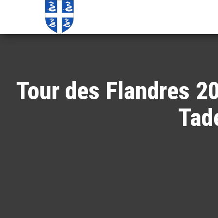
Echos de
Information
locale de
Martinique
Martinique
Tour des Flandres 20
Tade