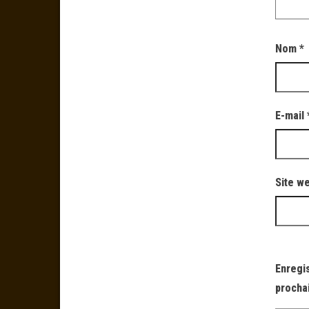
Nom
*
E-mail
Site w
Enregi
procha