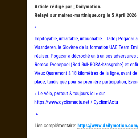
Article rédigé par ; Dailymotion.
Relayé sur maires-martinique.org le 5 April 2026
«
Impitoyable, intraitable, intouchable… Tadej Pogacar
Vlaanderen, le Slovène de la formation UAE Team Emi
réaliser. Pogacar a décroché un à un ses adversaires 
Remco Evenepoel (Red Bull-BORA-hansgrohe) et enfin 
Vieux Quaremont à 18 kilomètres de la ligne, avant de r
place, tandis que pour sa première participation, E
« Le vélo, partout & toujours ici » sur
https://www.cyclismactu.net / Cyclism’Actu
»
Lien complémentaire:
https://www.dailymotion.com