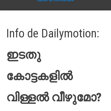
Info de Dailymotion:
ഇടതു
കോട്ടകളിൽ
വിള്ളൽ വീഴുമോ?