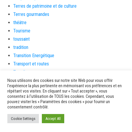
Terres de patrimoine et de culture
Terres gourmandes
théâtre
Tourisme
toussaint
tradition
Transition Energétique
Transport et routes
Travail
Travaux
Nous utilisons des cookies sur notre site Web pour vous offrir
l'expérience la plus pertinente en mémorisant vos préférences et en
Travaux THD
répétant vos visites. En cliquant sur « Tout accepter », vous
consentez à l'utilisation de TOUS les cookies. Cependant, vous
travaux utiles
pouvez visiter les « Paramètres des cookies » pour fournir un
TSUNAMI
consentement contrôlé.
TZCLD
Cookie Settings
Accept All
uncategorized
Venir en Martinique