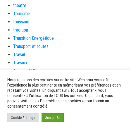
théâtre
Tourisme
toussaint
tradition
Transition Energétique
Transport et routes
Travail
Travaux
Travaux THD
travaux utiles
Nous utilisons des cookies sur notre site Web pour vous offrir
l'expérience la plus pertinente en mémorisant vos préférences et en
TSUNAMI
répétant vos visites. En cliquant sur « Tout accepter », vous
TZCLD
consentez à l'utilisation de TOUS les cookies. Cependant, vous
pouvez visiter les « Paramètres des cookies » pour fournir un
uncategorized
consentement contrôlé.
Venir en Martinique
Cookie Settings
Accept All
Video
vidététladjéko