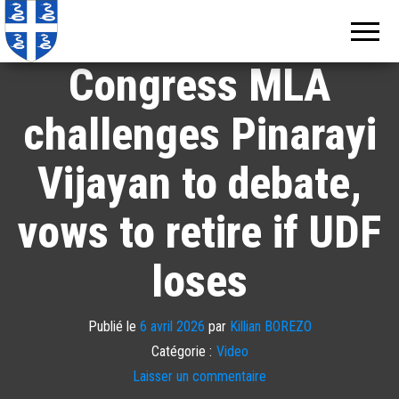
Echos de
Information
locale de
Martinique
Martinique
Congress MLA
challenges Pinarayi
Vijayan to debate,
vows to retire if UDF
loses
Publié le
6 avril 2026
par
Killian BOREZO
Catégorie :
Video
Laisser un commentaire