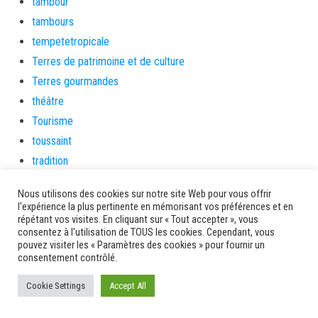
tambour
tambours
tempetetropicale
Terres de patrimoine et de culture
Terres gourmandes
théâtre
Tourisme
toussaint
tradition
Transition Energétique
Nous utilisons des cookies sur notre site Web pour vous offrir
Transport et routes
l'expérience la plus pertinente en mémorisant vos préférences et en
répétant vos visites. En cliquant sur « Tout accepter », vous
Travail
consentez à l'utilisation de TOUS les cookies. Cependant, vous
Travaux
pouvez visiter les « Paramètres des cookies » pour fournir un
consentement contrôlé.
Travaux THD
travaux utiles
Cookie Settings
Accept All
TSUNAMI