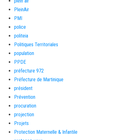
plein air
PleinAir
PMI
police
politeia
Politiques Territoriales
population
PPDE
préfecture 972
Préfecture de Martinique
président
Prévention
procuration
projection
Projets
Protection Maternelle & Infantile