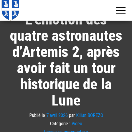
Echos de
Information
locale de
Martinique
L’émotion des
Martinique
quatre astronautes
d’Artemis 2, après
avoir fait un tour
historique de la
Lune
Publié le
7 avril 2026
par
Killian BOREZO
Catégorie :
Video
Laisser un commentaire