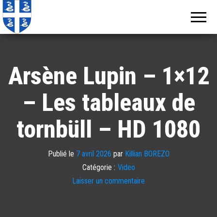
Echos de
Information
locale de
Martinique
Martinique
Arsène Lupin – 1×12
– Les tableaux de
tornbüll – HD 1080
Publié le
7 avril 2026
par
Killian BOREZO
Catégorie :
Video
Laisser un commentaire