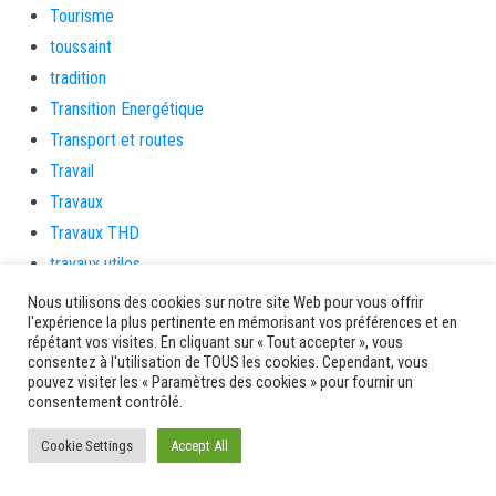
Tourisme
toussaint
tradition
Transition Energétique
Transport et routes
Travail
Travaux
Travaux THD
travaux utiles
TSUNAMI
Nous utilisons des cookies sur notre site Web pour vous offrir
l'expérience la plus pertinente en mémorisant vos préférences et en
TZCLD
répétant vos visites. En cliquant sur « Tout accepter », vous
uncategorized
consentez à l'utilisation de TOUS les cookies. Cependant, vous
pouvez visiter les « Paramètres des cookies » pour fournir un
Venir en Martinique
consentement contrôlé.
Video
Cookie Settings
Accept All
vidététladjéko
Vie Municipale