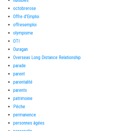
nuisibles
octobrerose
Offre d'Emploi
offresemploi
olympisme
OTI
Ouragan
Overseas Long Distance Relationship
parade
parent
parentalité
parents
patrimoine
Pêche
permanence
personnes âgées