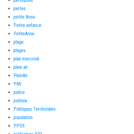
persopolis
pertes
petite Anse
Petite enfance
PetiteAnse
plage
plages
plan mercredi
plein air
PleinAir
PMI
police
politeia
Politiques Territoriales
population
PPDE