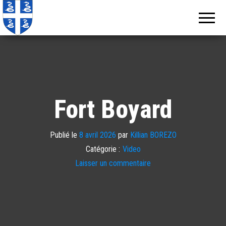
Echos de
Information
locale de
Martinique
Martinique
Fort Boyard
Publié le
8 avril 2026
par
Killian BOREZO
Catégorie :
Video
Laisser un commentaire