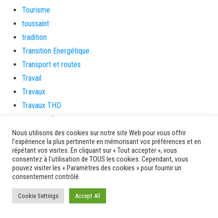
Tourisme
toussaint
tradition
Transition Energétique
Transport et routes
Travail
Travaux
Travaux THD
travaux utiles
TSUNAMI
Nous utilisons des cookies sur notre site Web pour vous offrir
l'expérience la plus pertinente en mémorisant vos préférences et en
TZCLD
répétant vos visites. En cliquant sur « Tout accepter », vous
consentez à l'utilisation de TOUS les cookies. Cependant, vous
uncategorized
pouvez visiter les « Paramètres des cookies » pour fournir un
Venir en Martinique
consentement contrôlé.
Video
Cookie Settings
Accept All
vidététladjéko
Vie Municipale