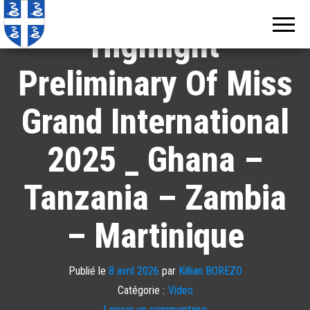
Echos de
Information
locale de
Martinique
Highlight
Martinique
Preliminary Of Miss
Grand International
2025 _ Ghana –
Tanzania – Zambia
– Martinique
Publié le
8 avril 2026
par
Killian BOREZO
Catégorie :
Video
Laisser un commentaire