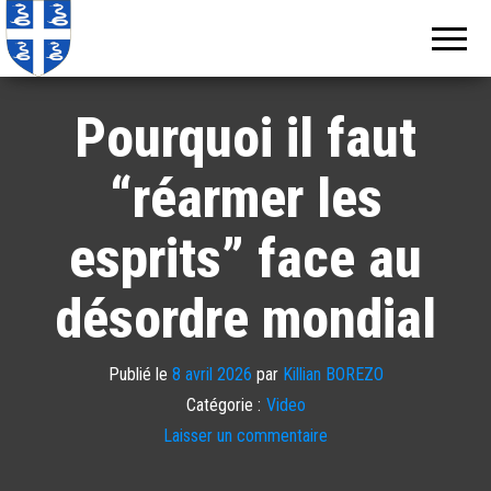
Echos de
Information
locale de
Martinique
Martinique
Pourquoi il faut
“réarmer les
esprits” face au
désordre mondial
Publié le
8 avril 2026
par
Killian BOREZO
Catégorie :
Video
Laisser un commentaire