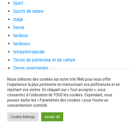
Sport
Sports de nature
stage
Survie
tambour
tambours
tempetetropicale
Terres de patrimoine et de culture
Terres gourmandes
théâtre
Nous utilisons des cookies sur notre site Web pour vous offrir
Tourisme
l'expérience la plus pertinente en mémorisant vos préférences et en
répétant vos visites. En cliquant sur « Tout accepter », vous
toussaint
consentez à l'utilisation de TOUS les cookies. Cependant, vous
pouvez visiter les « Paramètres des cookies » pour fournir un
tradition
consentement contrôlé.
Transition Energétique
Transport et routes
Cookie Settings
Accept All
Travail