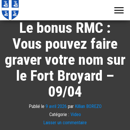
Echos de
Information
locale de
Martinique
Martinique
Le bonus RMC :
Vous pouvez faire
graver votre nom sur
le Fort Broyard –
09/04
Publié le
9 avril 2026
par
Killian BOREZO
Catégorie :
Video
Laisser un commentaire