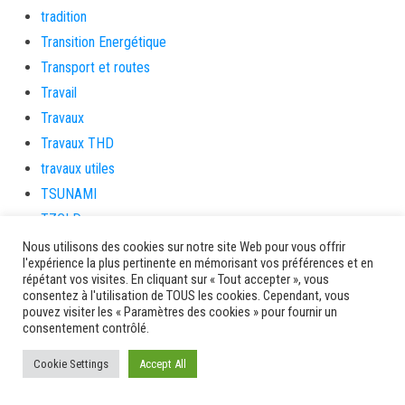
tradition
Transition Energétique
Transport et routes
Travail
Travaux
Travaux THD
travaux utiles
TSUNAMI
TZCLD
uncategorized
Nous utilisons des cookies sur notre site Web pour vous offrir
l'expérience la plus pertinente en mémorisant vos préférences et en
Venir en Martinique
répétant vos visites. En cliquant sur « Tout accepter », vous
Video
consentez à l'utilisation de TOUS les cookies. Cependant, vous
pouvez visiter les « Paramètres des cookies » pour fournir un
vidététladjéko
consentement contrôlé.
Vie Municipale
Cookie Settings
Accept All
Viechere
vigilanceROUGE