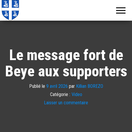
Echos de
Information
locale de
Martinique
Martinique
Le message fort de
Beye aux supporters
Publié le
9 avril 2026
par
Killian BOREZO
Catégorie :
Video
Laisser un commentaire