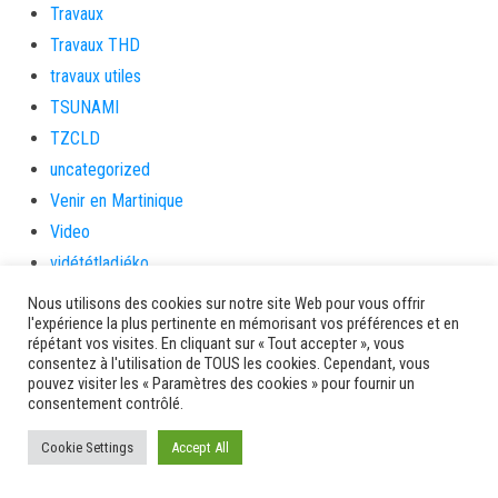
Travaux
Travaux THD
travaux utiles
TSUNAMI
TZCLD
uncategorized
Venir en Martinique
Video
vidététladjéko
Vie Municipale
Nous utilisons des cookies sur notre site Web pour vous offrir
l'expérience la plus pertinente en mémorisant vos préférences et en
Viechere
répétant vos visites. En cliquant sur « Tout accepter », vous
vigilanceROUGE
consentez à l'utilisation de TOUS les cookies. Cependant, vous
pouvez visiter les « Paramètres des cookies » pour fournir un
Village artisanal
consentement contrôlé.
Village artisanal et commercial
Cookie Settings
ville de la trinité
Accept All
villedelesansesdarlet