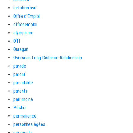
octobrerose
Offre d'Emploi
offresemploi
olympisme
OTI
Ouragan
Overseas Long Distance Relationship
parade
parent
parentalité
parents
patrimoine
Pêche
permanence
personnes âgées
persopolis