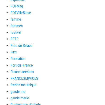
FDFMag
FDFVilleBleue
femme
femmes
festival
FETE
Fete du Balaou
Film
Formation
Fort-de-France
France services
FRANCESERVICES
fredon martinique
gendarme
gendarmerie
Gestion des déchets