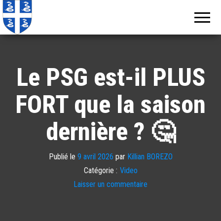
Echos de
Information
locale de
Martinique
Martinique
Le PSG est-il PLUS
FORT que la saison
dernière ? 🤔
Publié le
9 avril 2026
par
Killian BOREZO
Catégorie :
Video
Laisser un commentaire