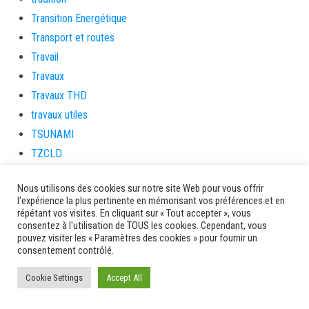
Transition Energétique
Transport et routes
Travail
Travaux
Travaux THD
travaux utiles
TSUNAMI
TZCLD
uncategorized
Nous utilisons des cookies sur notre site Web pour vous offrir
Venir en Martinique
l'expérience la plus pertinente en mémorisant vos préférences et en
Video
répétant vos visites. En cliquant sur « Tout accepter », vous
consentez à l'utilisation de TOUS les cookies. Cependant, vous
vidététladjéko
pouvez visiter les « Paramètres des cookies » pour fournir un
Vie Municipale
consentement contrôlé.
Viechere
Cookie Settings
Accept All
vigilanceROUGE
Village artisanal