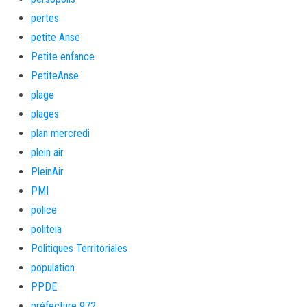
pertes
petite Anse
Petite enfance
PetiteAnse
plage
plages
plan mercredi
plein air
PleinAir
PMI
police
politeia
Politiques Territoriales
population
PPDE
préfecture 972