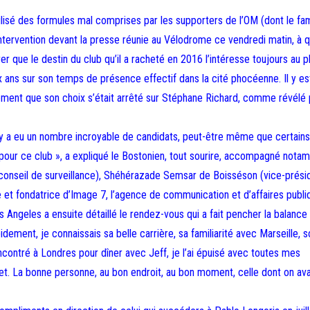
utilisé des formules mal comprises par les supporters de l’OM (dont le f
intervention devant la presse réunie au Vélodrome ce vendredi matin, à 
 que le destin du club qu’il a racheté en 2016 l’intéresse toujours au p
ix ans sur son temps de présence effectif dans la cité phocéenne. Il y es
ellement que son choix s’était arrêté sur Stéphane Richard, comme révélé 
l y a eu un nombre incroyable de candidats, peut-être même que certains
r pour ce club », a expliqué le Bostonien, tout sourire, accompagné not
conseil de surveillance), Shéhérazade Semsar de Boisséson (vice-prési
 et fondatrice d’Image 7, l’agence de communication et d’affaires publi
s Angeles a ensuite détaillé le rendez-vous qui a fait pencher la balance
dement, je connaissais sa belle carrière, sa familiarité avec Marseille, s
 rencontré à Londres pour dîner avec Jeff, je l’ai épuisé avec toutes mes
rojet. La bonne personne, au bon endroit, au bon moment, celle dont on ava