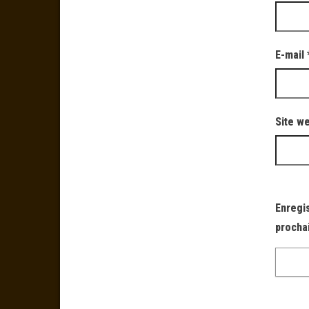
E-mail
Site w
Enregi
procha