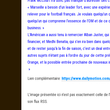
Frank McCourt n’a donc pas manqué d’adresser des com
« Marseille a besoin d’un leader fort, avec une expér
relever pour le football français. Je voulais quelqu’un 
quelqu’un qui comprenne l’essence de l’OM et de ce que
business. »
L’Américain a aussi tenu à remercier Alban Juster, qui 
financier, et Medhi Benatia, qui s’en ira bien dans quel
et de rester jusqu’à la fin de saison, c’est un deal en
autres sujets n’étant pas à l’ordre du jour de cette 
Orange, et la possible entrée prochaine de nouveaux in
»
Lien complémentaire:
https://www.dailymotion.com
L’image présentée ici n’est pas exactement celle de l’
son flux RSS.