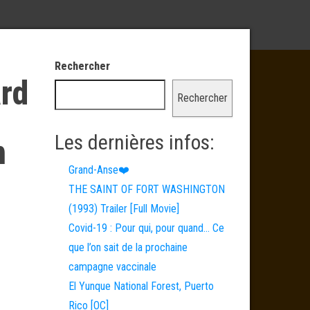
Rechercher
rd
Rechercher
Les dernières infos:
n
Grand-Anse❤️
THE SAINT OF FORT WASHINGTON
(1993) Trailer [Full Movie]
Covid-19 : Pour qui, pour quand… Ce
que l’on sait de la prochaine
campagne vaccinale
El Yunque National Forest, Puerto
Rico [OC]