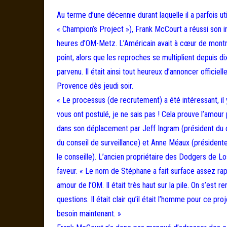
Au terme d’une décennie durant laquelle il a parfois 
« Champion’s Project »), Frank McCourt a réussi son 
heures d’OM-Metz. L’Américain avait à cœur de montrer
point, alors que les reproches se multiplient depuis d
parvenu. Il était ainsi tout heureux d’annoncer offici
Provence dès jeudi soir.
« Le processus (de recrutement) a été intéressant, i
vous ont postulé, je ne sais pas ! Cela prouve l’amou
dans son déplacement par Jeff Ingram (président du 
du conseil de surveillance) et Anne Méaux (présidente
le conseille). L’ancien propriétaire des Dodgers de Lo
faveur. « Le nom de Stéphane a fait surface assez rapi
amour de l’OM. Il était très haut sur la pile. On s’est
questions. Il était clair qu’il était l’homme pour ce p
besoin maintenant. »