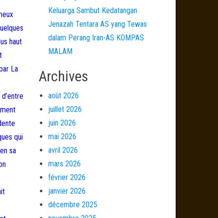
Keluarga Sambut Kedatangan
ameux
Jenazah Tentara AS yang Tewas
quelques
dalam Perang Iran-AS KOMPAS
lus haut
MALAM
t
par La
Archives
août 2026
 d’entre
juillet 2026
amment
juin 2026
dente
mai 2026
ques qui
avril 2026
 en sa
mars 2026
on
février 2026
janvier 2026
it
décembre 2025