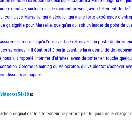
pliments en direction de celui qui succédera à Pablo Longoria en juill
ience exécutive, surtout dans le moment présent, avec tellement de défi
qui connaisse Marseille, qui a vécu ici, qui a une forte expérience d’entre
 ça signifie pour Marseille, quelqu’un qui soit un leader du point de vu
assurera l’intérim jusqu’à l’été avant de retrouver son poste de directeu
ques semaines. « Il était prêt à partir avant, je lui ai demandé de reconsi
tre nous », a rappelé l’homme d’affaires, avant de botter en touche quelq
présentation. Comme le naming du Vélodrome, qui va bientôt s’achever av
vestisseurs au capital.
/video/xa54xf8
article original car le site éditeur ne permet pas toujours de la charger 