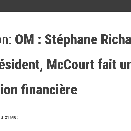
on:
OM : Stéphane Richa
ésident, McCourt fait u
tion financière
 à 21h40: