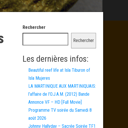
Rechercher
s
Rechercher
Les dernières infos:
Beautiful reef life at Isla Tiburon of
Isla Mujeres
LA MARTINIQUE AUX MARTINIQUAIS:
l’affaire de l’O.J.A.M. (2012) Bande
Annonce VF – HD [Full Movie]
Programme TV soirée du Samedi 8
août 2026
Johnny Hallyday – Sacrée Soirée TF1