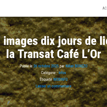
AC
 images dix jours de li
la Transat Café L’Or
Publié le
26 octobre 2025
par
Killian BOREZO
Catégorie :
Infos
Étiqueté
WEBINFO
Laisser un commentaire