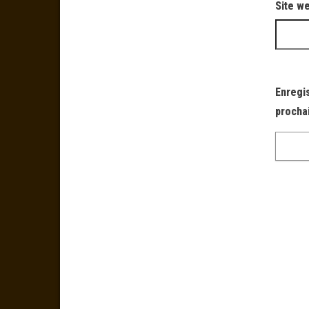
Site w
Enregi
procha