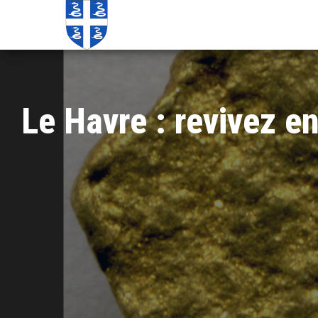
Echos de
Information
locale de
Martinique
Martinique
Le Havre : revivez en