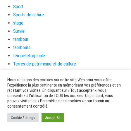
Sport
Sports de nature
stage
Survie
tambour
tambours
tempetetropicale
Terres de patrimoine et de culture
Terres gourmandes
Nous utilisons des cookies sur notre site Web pour vous offrir
théâtre
l'expérience la plus pertinente en mémorisant vos préférences et en
Tourisme
répétant vos visites. En cliquant sur « Tout accepter », vous
consentez à l'utilisation de TOUS les cookies. Cependant, vous
toussaint
pouvez visiter les « Paramètres des cookies » pour fournir un
tradition
consentement contrôlé.
Transition Energétique
Cookie Settings
Accept All
Transport et routes
Travail