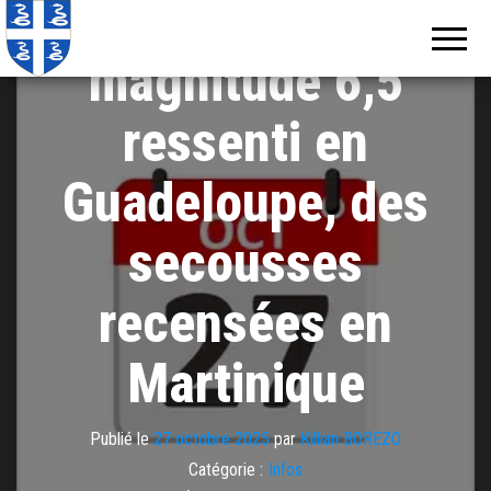
Un séisme de
Echos de
Information
locale de
Martinique
Martinique
magnitude 6,5
ressenti en
Guadeloupe, des
secousses
recensées en
Martinique
Publié le
27 octobre 2025
par
Killian BOREZO
Catégorie :
Infos