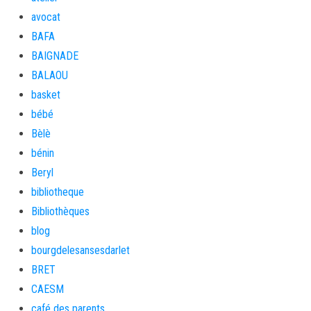
avocat
BAFA
BAIGNADE
BALAOU
basket
bébé
Bèlè
bénin
Beryl
bibliotheque
Bibliothèques
blog
bourgdelesansesdarlet
BRET
CAESM
café des parents