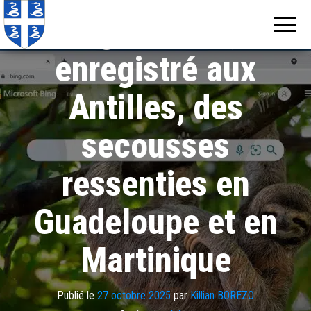
Echos de
Information
magnitude 6,7
locale de
Martinique
Martinique
enregistré aux
Antilles, des
secousses
ressenties en
Guadeloupe et en
Martinique
Publié le
27 octobre 2025
par
Killian BOREZO