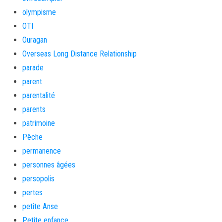
olympisme
OTI
Ouragan
Overseas Long Distance Relationship
parade
parent
parentalité
parents
patrimoine
Pêche
permanence
personnes âgées
persopolis
pertes
petite Anse
Petite enfance