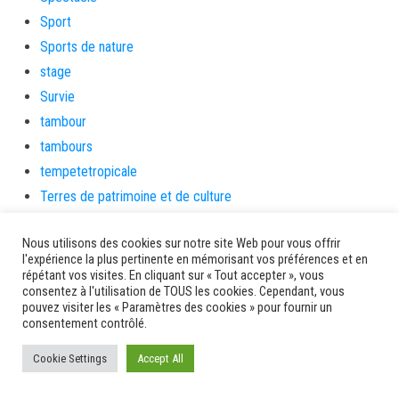
Sport
Sports de nature
stage
Survie
tambour
tambours
tempetetropicale
Terres de patrimoine et de culture
Terres gourmandes
Nous utilisons des cookies sur notre site Web pour vous offrir
théâtre
l'expérience la plus pertinente en mémorisant vos préférences et en
Tourisme
répétant vos visites. En cliquant sur « Tout accepter », vous
consentez à l'utilisation de TOUS les cookies. Cependant, vous
toussaint
pouvez visiter les « Paramètres des cookies » pour fournir un
tradition
consentement contrôlé.
Transition Energétique
Cookie Settings
Accept All
Transport et routes
Travail