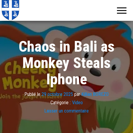
Echos de
Information
locale de
Martinique
Martinique
Chaos in Bali as
Monkey Steals
Iphone
Publié le
29 octobre 2025
par
Killian BOREZO
Catégorie :
Video
Laisser un commentaire