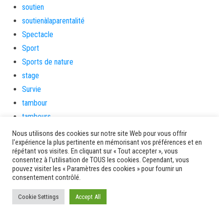
soutien
soutienàlaparentalité
Spectacle
Sport
Sports de nature
stage
Survie
tambour
tambours
tempetetropicale
Nous utilisons des cookies sur notre site Web pour vous offrir
l'expérience la plus pertinente en mémorisant vos préférences et en
Terres de patrimoine et de culture
répétant vos visites. En cliquant sur « Tout accepter », vous
Terres gourmandes
consentez à l'utilisation de TOUS les cookies. Cependant, vous
pouvez visiter les « Paramètres des cookies » pour fournir un
théâtre
consentement contrôlé.
Tourisme
Cookie Settings
Accept All
toussaint
tradition