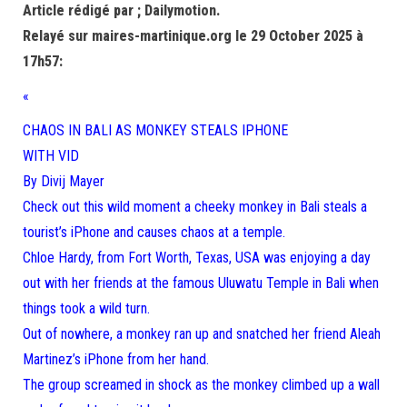
Article rédigé par ; Dailymotion.
Relayé sur maires-martinique.org le 29 October 2025 à
17h57:
«
CHAOS IN BALI AS MONKEY STEALS IPHONE
WITH VID
By Divij Mayer
Check out this wild moment a cheeky monkey in Bali steals a
tourist’s iPhone and causes chaos at a temple.
Chloe Hardy, from Fort Worth, Texas, USA was enjoying a day
out with her friends at the famous Uluwatu Temple in Bali when
things took a wild turn.
Out of nowhere, a monkey ran up and snatched her friend Aleah
Martinez’s iPhone from her hand.
The group screamed in shock as the monkey climbed up a wall